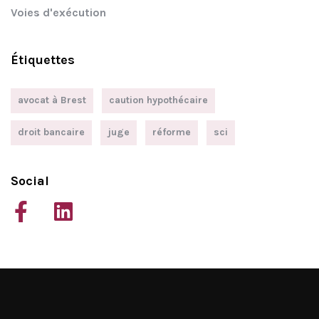
Voies d'exécution
Étiquettes
avocat à Brest
caution hypothécaire
droit bancaire
juge
réforme
sci
Social