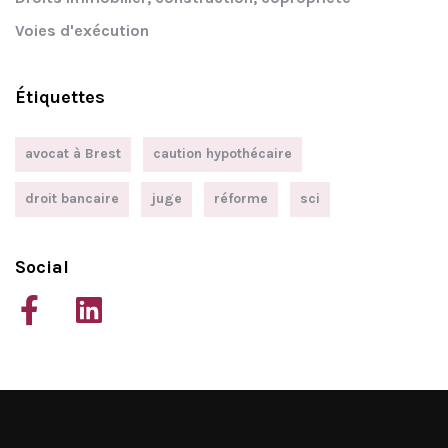
Voies d'exécution
Étiquettes
avocat à Brest
caution hypothécaire
droit bancaire
juge
réforme
sci
Social